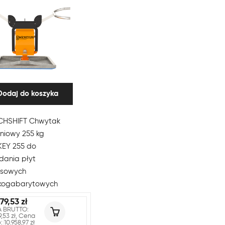
Dodaj do koszyka
CHSHIFT Chwytak
niowy 255 kg
KEY 255 do
dania płyt
asowych
lkogabarytowych
479,53
zł
 BRUTTO:
9,53
zł
, Cena
o:
10.958,97
zł