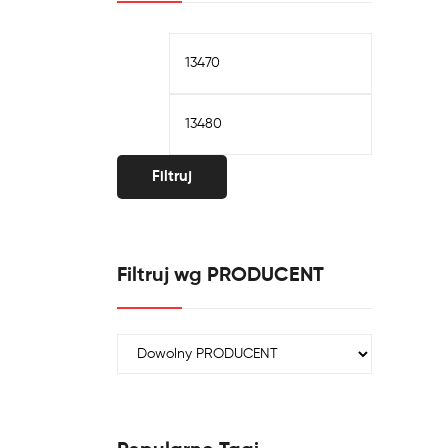
Cena
Cena
min.
maks.
Filtruj
Filtruj wg PRODUCENT