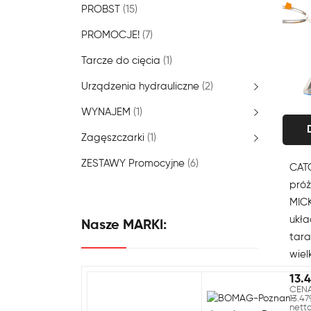
PROBST
(15)
PROMOCJE!
(7)
Tarcze do cięcia
(1)
Urządzenia hydrauliczne
(2)
WYNAJEM
(1)
Zagęszczarki
(1)
ZESTAWY Promocyjne
(6)
CAT
próż
MIC
ukła
Nasze MARKI:
tar
wie
13.
CENA
13.47
nett