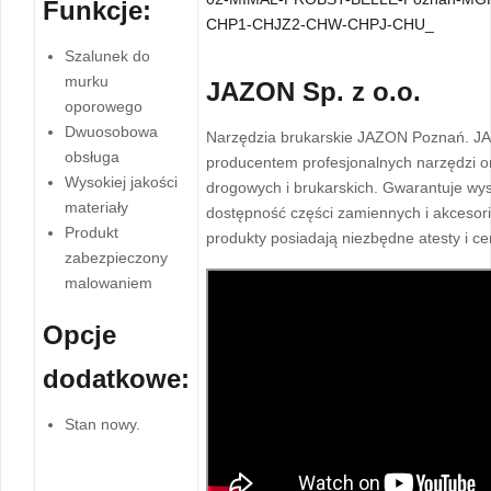
Funkcje:
Szalunek do
murku
JAZON Sp. z o.o.
oporowego
Dwuosobowa
Narzędzia brukarskie JAZON Poznań. JA
obsługa
producentem profesjonalnych narzędzi o
Wysokiej jakości
drogowych i brukarskich. Gwarantuje wy
materiały
dostępność części zamiennych i akcesor
Produkt
produkty posiadają niezbędne atesty i cer
zabezpieczony
malowaniem
Opcje
dodatkowe:
Stan nowy.