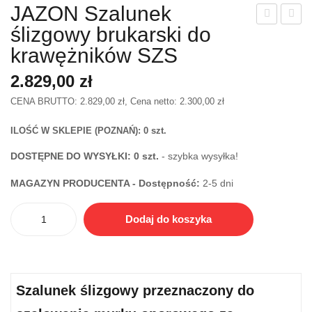
JAZON Szalunek
ślizgowy brukarski do
RO
RO
BS
BS
krawężników SZS
T
T
2.829,00
zł
Kąt
Ima
CENA BRUTTO:
2.829,00
zł
, Cena netto:
2.300,00
zł
own
k
ik
bru
ILOŚĆ W SKLEPIE (POZNAŃ):
0 szt.
kost
kar
DOSTĘPNE DO WYSYŁKI: 0 szt.
- szybka wysyłka!
ki
ski
bru
SZ
MAGAZYN PRODUCENTA - Dostępność:
2-5 dni
kow
do
ilość
ej
wyc
Dodaj do koszyka
JAZON
AW-
iąga
Szalunek
120
nia
ślizgowy
kost
brukarski
ki
Szalunek ślizgowy przeznaczony do
do
bru
krawężników