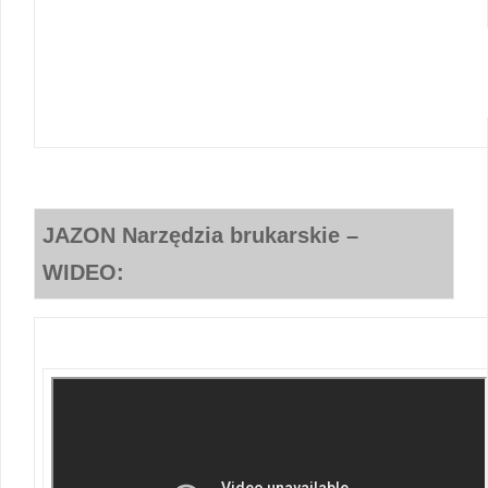
JAZON-Poznan-szalunek-slizgowy-szs-dystrybutor-narzedzi-brukarski
poznan-jazon-probst-mimal-belle
JAZON Narzędzia brukarskie –
WIDEO: