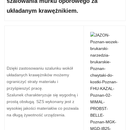
szalowania murku oporowego za
kow
SZS
układanym krawężnikiem.
ej
[518
000
30]
Dzięki zastosowaniu szalunku wokół
układanych krawężników możemy
ograniczyć straty materiału i
przyśpieszyć pracę.
Szalunek charakteryzuje się wygodną i
prostą obsługą. SZS wykonany jest z
wysokiej jakości materiałów co pozwala
na długą żywotność urządzenia.