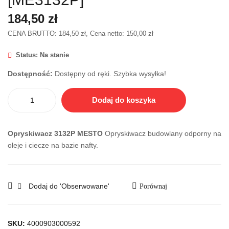
Młot
T
184,50
zł
ek
Ch
CENA BRUTTO:
184,50
zł
, Cena netto:
150,00
zł
bru
wyt
kar
ak
Status:
Na stanie
ski
uni
Dostępność:
Dostępny od ręki. Szybka wysyłka!
dług
wer
i
saln
ilość
Dodaj do koszyka
MG
y
MESTO
D
bru
Opryskiwacz
kar
ciśnieniowy
Opryskiwacz 3132P MESTO
Opryskiwacz budowlany odporny na
budowlany
ski
oleje i ciecze na bazie nafty.
[ME3132P]
do
kra
węż
Dodaj do 'Obserwowane'
Porównaj
nikó
w
płyt
SKU:
4000903000592