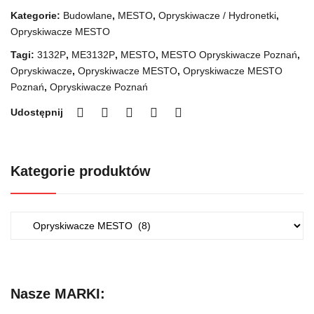
EA
Kategorie:
Budowlane
,
MESTO
,
Opryskiwacze / Hydronetki
,
SY
Opryskiwacze MESTO
GRI
Tagi:
3132P
,
ME3132P
,
MESTO
,
MESTO Opryskiwacze Poznań
,
P
Opryskiwacze
,
Opryskiwacze MESTO
,
Opryskiwacze MESTO
EX
Poznań
,
Opryskiwacze Poznań
G-
Udostępnij
MA
XI
[531
Kategorie produktów
003
92]
Nasze MARKI: