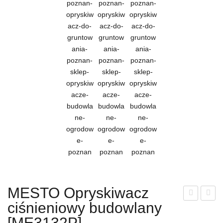
MESTO Opryskiwacz
ciśnieniowy budowlany
AZ
RO
ON
BS
[ME3132P]