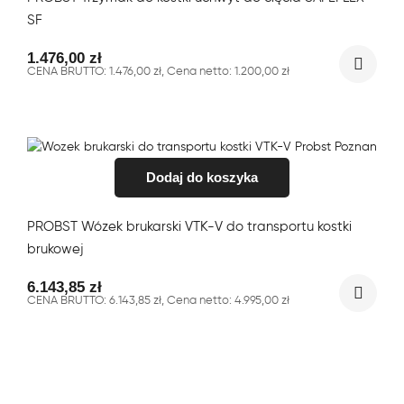
SF
1.476,00
zł
CENA BRUTTO:
1.476,00
zł
, Cena netto:
1.200,00
zł
Dodaj do koszyka
PROBST Wózek brukarski VTK-V do transportu kostki
brukowej
6.143,85
zł
CENA BRUTTO:
6.143,85
zł
, Cena netto:
4.995,00
zł