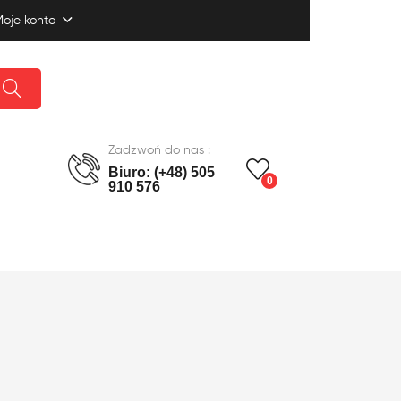
oje konto
Zadzwoń do nas :
Biuro: (+48) 505
0
910 576