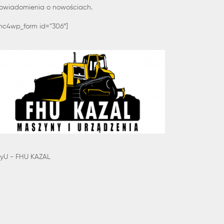
owiadomienia o nowościach.
mc4wp_form id=”306″]